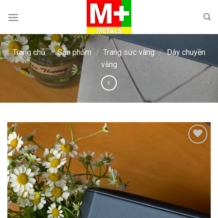
Skip
to
content
Trang chủ
/
Sản phẩm
/
Trang sức vàng
/
Dây chuyền
vàng
Add to
wishlist