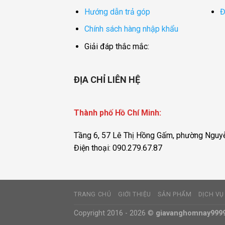
Hướng dẫn trả góp
Đ
Chính sách hàng nhập khẩu
Giải đáp thắc mắc:
ĐỊA CHỈ LIÊN HỆ
Thành phố Hồ Chí Minh:
Tầng 6, 57 Lê Thị Hồng Gấm, phường Nguyễ
Điện thoại: 090.279.67.87
TRANG CHỦ
GIỚI THIỆU
SẢN PHẨM
DỊCH VỤ
Copyright 2016 - 2026 ©
giavanghomnay999