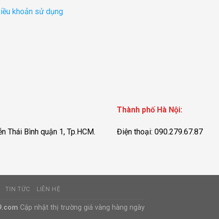
iều khoản sử dụng
Thành phố Hà Nội:
n Thái Bình quận 1, Tp.HCM.
Điện thoại: 090.279.67.87
TIN TỨC
LIÊN HỆ
9.com
Cập nhật thị trường giá vàng hàng ngày