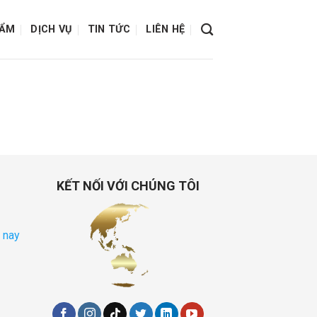
HẨM
DỊCH VỤ
TIN TỨC
LIÊN HỆ
KẾT NỐI VỚI CHÚNG TÔI
 nay