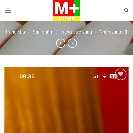
Skip
to
content
Trang chủ
/
Sản phẩm
/
Trang sức vàng
/
Nhẫn vàng nữ
Add to
wishlist