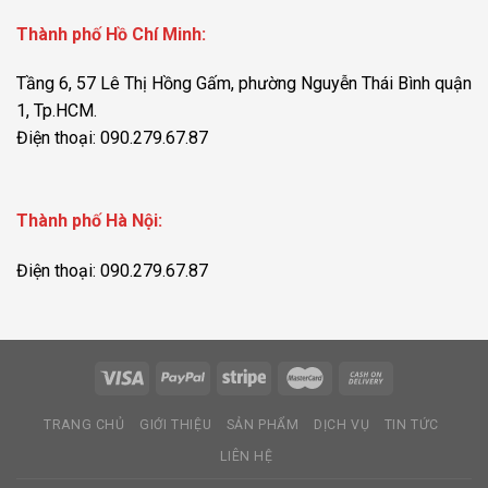
Thành phố Hồ Chí Minh:
Tầng 6, 57 Lê Thị Hồng Gấm, phường Nguyễn Thái Bình quận
1, Tp.HCM.
Điện thoại: 090.279.67.87
Thành phố Hà Nội:
Điện thoại: 090.279.67.87
TRANG CHỦ
GIỚI THIỆU
SẢN PHẨM
DỊCH VỤ
TIN TỨC
LIÊN HỆ