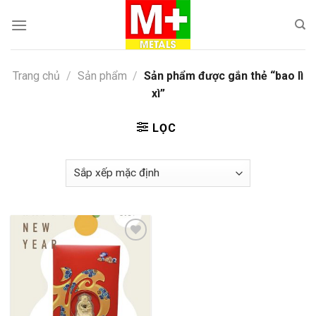
Skip
to
content
Trang chủ
/
Sản phẩm
/
Sản phẩm được gắn thẻ “bao lì
xì”
LỌC
Add to
wishlist