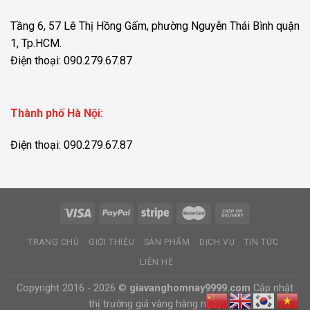
Tầng 6, 57 Lê Thị Hồng Gấm, phường Nguyễn Thái Bình quận
1, Tp.HCM.
Điện thoại: 090.279.67.87
Thành phố Hà Nội:
Điện thoại: 090.279.67.87
TRANG CHỦ
GIỚI THIỆU
SẢN PHẨM
DỊCH VỤ
TIN TỨC
LIÊN HỆ
Copyright 2016 - 2026 ©
giavanghomnay9999.com
Cập nhật
thị trường giá vàng hàng ngày