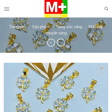
Skip
to
content
Trang chủ
/
Sản phẩm
/
Trang sức vàng
/
Mặt dây
chuyền vàng
Add to
wishlist