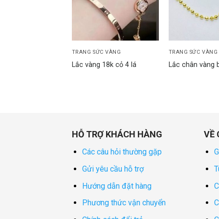
wishlist
wishlist
ỨC VÀNG
TRANG SỨC VÀNG
TRANG SỨC VÀNG
g sức đính đá thiên
Lắc vàng 18k cỏ 4 lá
Lắc chân vàng b
HỖ TRỢ KHÁCH HÀNG
VỀ 
Các câu hỏi thường gặp
G
Gửi yêu cầu hỗ trợ
T
Hướng dẫn đặt hàng
C
Phương thức vận chuyển
C