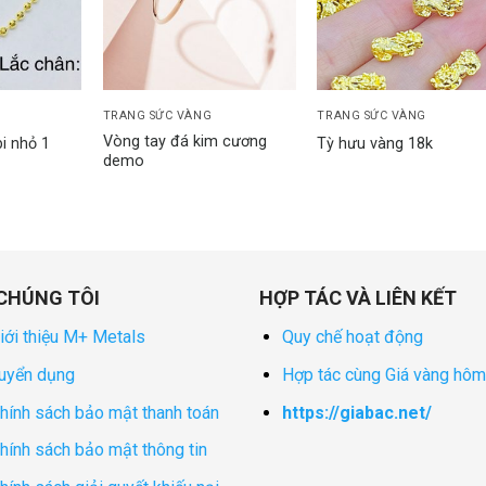
wishlist
wishlist
wishli
TRANG SỨC VÀNG
TRANG SỨC VÀNG
Vòng tay đá kim cương
i nhỏ 1
Tỳ hưu vàng 18k
demo
CHÚNG TÔI
HỢP TÁC VÀ LIÊN KẾT
iới thiệu M+ Metals
Quy chế hoạt động
uyển dụng
Hợp tác cùng Giá vàng hôm
hính sách bảo mật thanh toán
https://giabac.net/
hính sách bảo mật thông tin