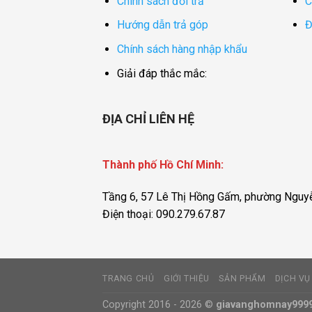
Chính sách đổi trả
C
Hướng dẫn trả góp
Đ
Chính sách hàng nhập khẩu
Giải đáp thắc mắc:
ĐỊA CHỈ LIÊN HỆ
Thành phố Hồ Chí Minh:
Tầng 6, 57 Lê Thị Hồng Gấm, phường Nguyễ
Điện thoại: 090.279.67.87
TRANG CHỦ
GIỚI THIỆU
SẢN PHẨM
DỊCH VỤ
Copyright 2016 - 2026 ©
giavanghomnay999