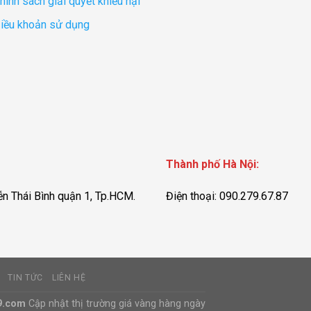
hính sách giải quyết khiếu nại
iều khoản sử dụng
Thành phố Hà Nội:
n Thái Bình quận 1, Tp.HCM.
Điện thoại: 090.279.67.87
TIN TỨC
LIÊN HỆ
9.com
Cập nhật thị trường giá vàng hàng ngày