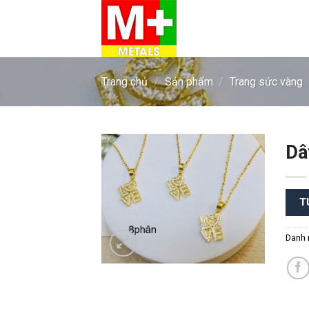
Skip
to
content
Trang chủ
/
Sản phẩm
/
Trang sức vàng
Dâ
T
Add to
wishlist
Danh