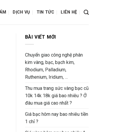
HẨM
DỊCH VỤ
TIN TỨC
LIÊN HỆ
BÀI VIẾT MỚI
Chuyển giao công nghệ phân
kim vàng, bạc, bạch kim,
Rhodium, Palladium,
Ruthenium, Iridium, …
Thu mua trang sức vàng bạc cũ
10k 14k 18k giá bao nhiêu ? Ở
đâu mua giá cao nhất ?
Giá bạc hôm nay bao nhiêu tiền
1 chỉ ?