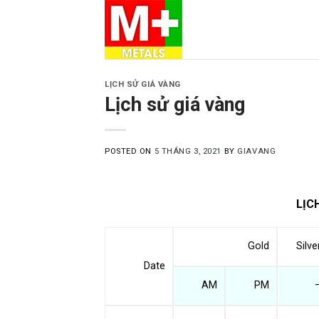
Skip
to
content
LỊCH SỬ GIÁ VÀNG
Lịch sử giá vàng
POSTED ON
5 THÁNG 3, 2021
BY
GIAVANG
LỊC
Gold
Silve
Date
AM
PM