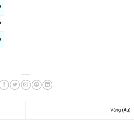
0
0
0
Vàng (Au)