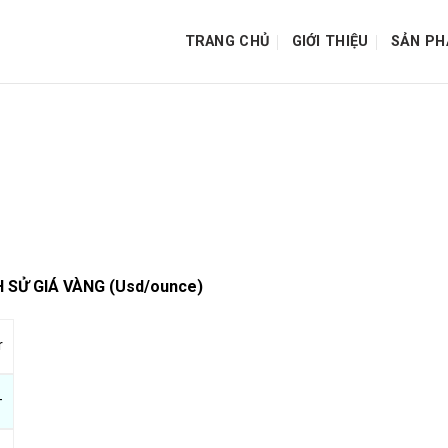
TRANG CHỦ
GIỚI THIỆU
SẢN P
H SỬ GIÁ VÀNG (Usd/ounce)
r
–